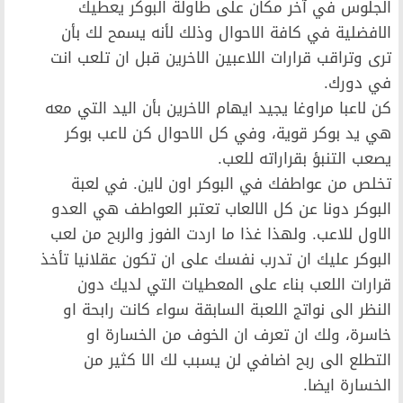
الجلوس في آخر مكان على طاولة البوكر يعطيك
الافضلية في كافة الاحوال وذلك لأنه يسمح لك بأن
ترى وتراقب قرارات اللاعبين الاخرين قبل ان تلعب انت
في دورك.
كن لاعبا مراوغا يجيد ايهام الاخرين بأن اليد التي معه
هي يد بوكر قوية، وفي كل الاحوال كن لاعب بوكر
يصعب التنبؤ بقراراته للعب.
تخلص من عواطفك في البوكر اون لاين. في لعبة
البوكر دونا عن كل الالعاب تعتبر العواطف هي العدو
الاول للاعب. ولهذا غذا ما اردت الفوز والربح من لعب
البوكر عليك ان تدرب نفسك على ان تكون عقلانيا تأخذ
قرارات اللعب بناء على المعطيات التي لديك دون
النظر الى نواتج اللعبة السابقة سواء كانت رابحة او
خاسرة، ولك ان تعرف ان الخوف من الخسارة او
التطلع الى ربح اضافي لن يسبب لك الا كثير من
الخسارة ايضا.