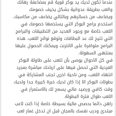
عندما تكون لديك يد بوكر قوية قم بمضاعفة رهانك
والعب بطريقة عدوانية بشكل يخيف خصومك
ويضاعف من خسائرهم وبالتالي يضاعف من مكاسبك.
استخدم برامج البوكر التي يستخمها خصومك في
اللعب خاصة مع وجود العديد من التطبيقات والبرامج
التي تتيح لك عد البطاقات وتوقع نواتج اللعب. هذه
البرامج متوافرة على الانترنت ويمكنك الحصول عليها
بمنتهى السهولة.
في كل الاحوال يوصى بأن تلعب على طاولة البوكر
الفردية التي تحصل فيها على ارباحك مباشرة بمجرد
انتهاء اللعب، ومن ناحية اخرى تجنب المشاركة في
بطولات البوكر الا إذا كان لديك خبرة كبيرة جدا ولديك
وقت كافي ورصيد مالي يسمح لك بالاستمرار في
اللعب طوال فترة البطولة.
راهن دائما بحصص مالية بسيطة خاصة إذا كنت لاعب
مبتدئ ودرب نفسك بالمجان قبل ان تدخل غمار لعب