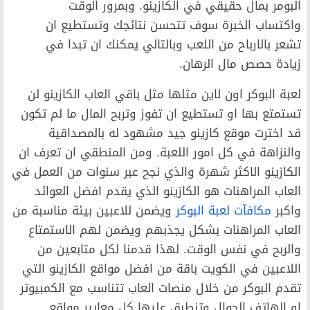
البومر بمال حقيقي في الكازينو. وبمرور الوقت
واكتساب الخبرة سوف تتحسن نتائجك وتستطيع ان
تشعر بالارباح من اللعب وبالتالي يمكنك ان تبدا في
زيادة حصص مال الرهان.
لعبة البوكر اون لاين مثلها مثل باقي العاب الكازينو لن
تستمتع بها او تستطيع ان تفوز وتربح المال ما لم تكون
قد اخترت موقع كازينو جيد مشهود له بالمصداقية
والنزاهة في كل امور اللعبة. ومن المنطقي ان تعرف ان
الكازينو الاكثر شهرة والذي نجح عبر سنوات من العمل في
العاب المراهنات هو الكازينو الذي يقدم افضل العوائد
واكبر
مكافآت لعبة البوكر
ويضمن للاعبين بيئة مناسبة من
العاب المراهنات بشكل يجذبهم ويضمن لهم الاستمتاع
والربح في نفس الوقت. لهذا قدمنا لكل متابعين من
اللاعبين في الكويت باقة من افضل مواقع الكازينو التي
تقدم البوكر من خلال منصات العاب تتناسب مع الكمبيوتر
او الهاتف الجوال وتنطبق عليها كل معايير مواقع