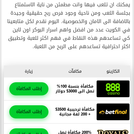
يمكنك ان تلعب فيها وانت مطمئن من ناية الاستمتاع
بجلسة اللعب ومن ناحية وجود فرص ربح حقيقية وجيدة
بالاضافة الى الامان والخصوصية. اليوم نقدم لكل متابعينا
في الكويت عدد من افضل واهم اسرار البوكر اون لاين
كي تساعدهم هذه النقاط في فهم اكثر للعبة وتطبيق
اكثر احترافية تساعدهم على الربح من اللعبة.
الكازينو
مكافاّت
زيارة
مكافأة بنسبة 100%
إطلب المكافآة
تصل الى 3000$ دولار
مكافأة ترحيبية 3500$
إطلب المكافآة
+ 200 لفة مجانية
200% مكافأة تصل